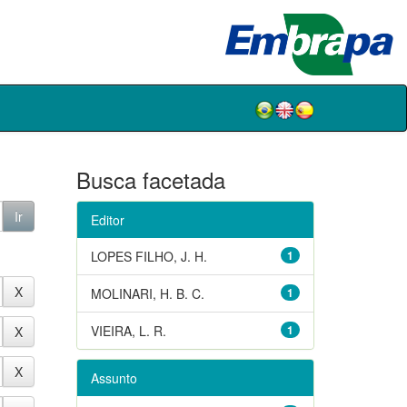
Busca facetada
Editor
LOPES FILHO, J. H.
1
MOLINARI, H. B. C.
1
VIEIRA, L. R.
1
Assunto