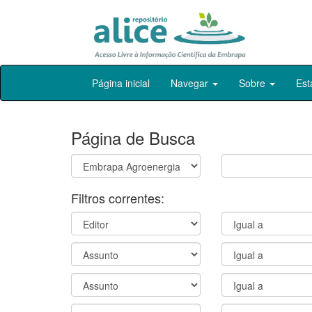
Skip
Página inicial
Navegar
Sobre
Est
navigation
Página de Busca
Filtros correntes: