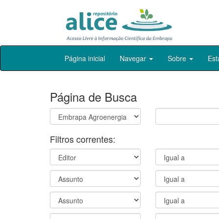
Skip
Página inicial
Navegar
Sobre
Est
navigation
Página de Busca
Filtros correntes: