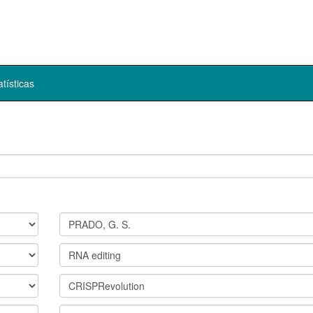
atísticas