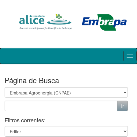
Skip
navigation
Página de Busca
Filtros correntes: