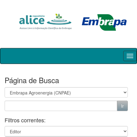
Skip
navigation
Página de Busca
Filtros correntes: