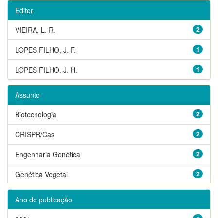
Editor
VIEIRA, L. R.
2
LOPES FILHO, J. F.
1
LOPES FILHO, J. H.
1
Assunto
Biotecnologia
2
CRISPR/Cas
2
Engenharia Genética
2
Genética Vegetal
2
Ano de publicação