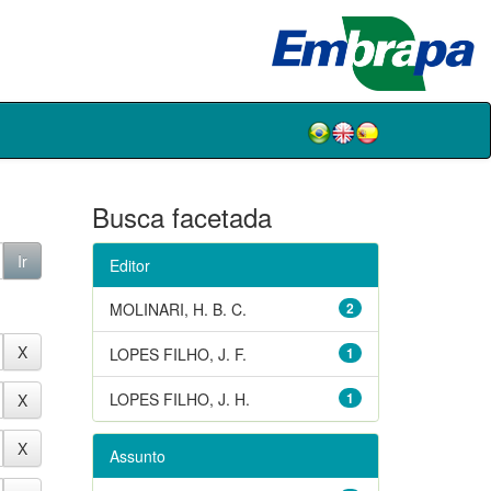
Busca facetada
Editor
MOLINARI, H. B. C.
2
LOPES FILHO, J. F.
1
LOPES FILHO, J. H.
1
Assunto