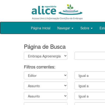
Skip
Página inicial
Navegar
Sobre
Est
navigation
Página de Busca
Filtros correntes: