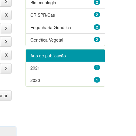
Biotecnologia
2
CRISPR/Cas
2
Engenharia Genética
2
Genética Vegetal
2
Ano de publicação
2021
1
2020
1