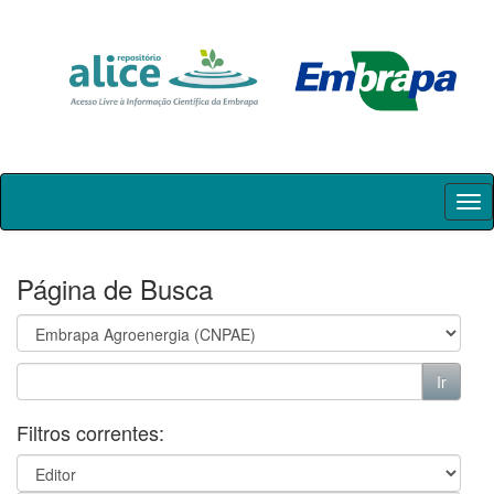
Skip
navigation
Página de Busca
Filtros correntes: