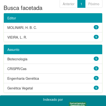
Anterior
1
Póximo
Busca facetada
Editor
MOLINARI, H. B. C.
1
VIEIRA, L. R.
1
Assunto
Biotecnologia
1
CRISPR/Cas
1
Engenharia Genética
1
Genética Vegetal
1
Indexado por