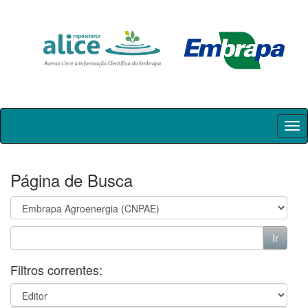
Skip
navigation
Página de Busca
Filtros correntes: