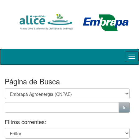
Skip
navigation
Página de Busca
Filtros correntes: