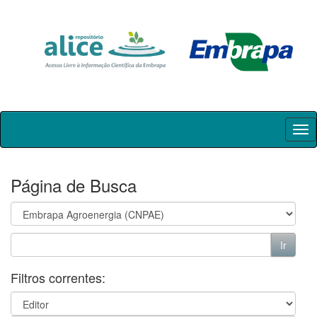
Skip
navigation
Página de Busca
Filtros correntes: