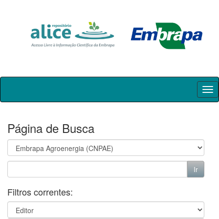
Skip
navigation
Página de Busca
Filtros correntes: