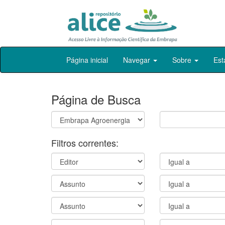
Skip
Página inicial
Navegar
Sobre
Est
navigation
Página de Busca
Filtros correntes: