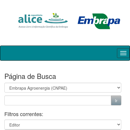
Skip
navigation
Página de Busca
Filtros correntes: