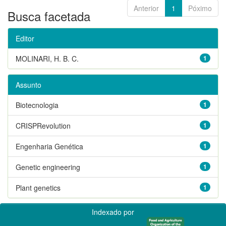
Anterior
1
Póximo
Busca facetada
Editor
MOLINARI, H. B. C.
1
Assunto
Biotecnologia
1
CRISPRevolution
1
Engenharia Genética
1
Genetic engineering
1
Plant genetics
1
Indexado por