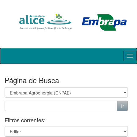
Skip
navigation
Página de Busca
Filtros correntes: