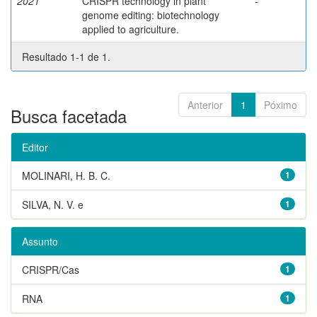
2021
CRISPR technology in plant
-
genome editing: biotechnology
applied to agriculture.
Resultado 1-1 de 1.
Anterior
1
Póximo
Busca facetada
Editor
MOLINARI, H. B. C.
1
SILVA, N. V. e
1
Assunto
CRISPR/Cas
1
RNA
1