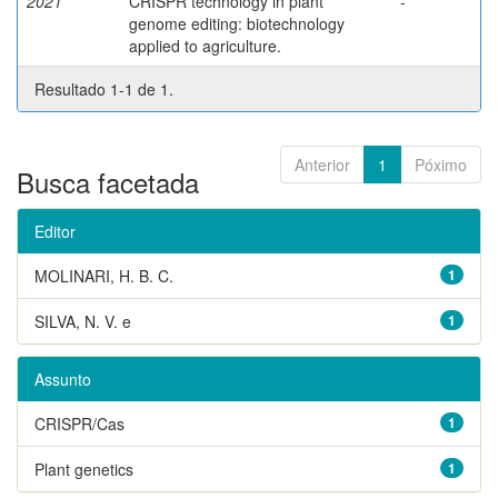
2021
CRISPR technology in plant
-
genome editing: biotechnology
applied to agriculture.
Resultado 1-1 de 1.
Anterior
1
Póximo
Busca facetada
Editor
MOLINARI, H. B. C.
1
SILVA, N. V. e
1
Assunto
CRISPR/Cas
1
Plant genetics
1