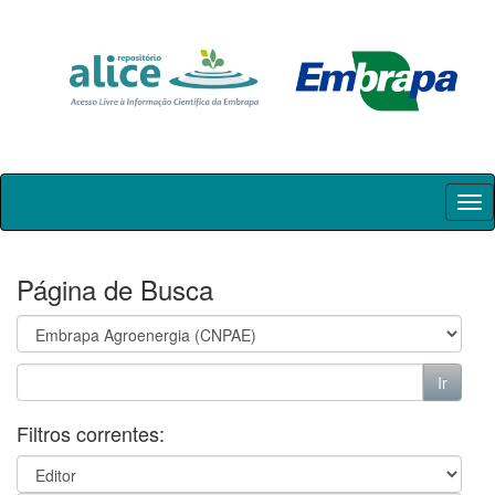
Skip
navigation
Página de Busca
Filtros correntes: