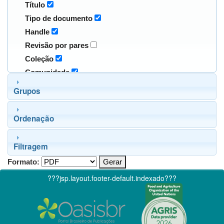
Título
Tipo de documento
Handle
Revisão por pares
Coleção
Comunidade
Grupos
Ordenação
Filtragem
Formato:
???jsp.layout.footer-default.indexado???