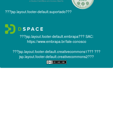
???jsp.layout.footer-default.suportado???
???jsp.layout.footer-default.embrapa???
SAC:
https://www.embrapa.br/fale-conosco
???jsp.layout.footer-default.creativecommons1???
???
jsp.layout.footer-default.creativecommons2???