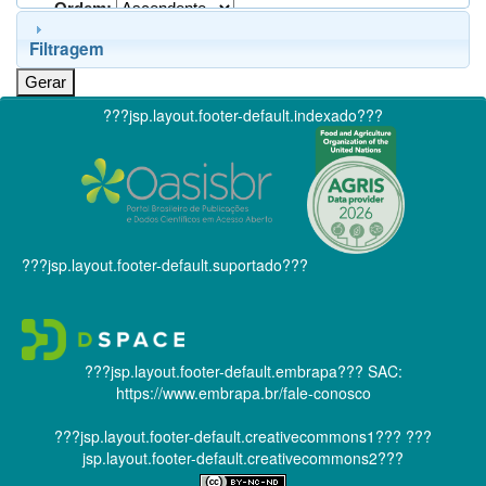
Ordem:
Filtragem
???jsp.layout.footer-default.indexado???
???jsp.layout.footer-default.suportado???
???jsp.layout.footer-default.embrapa???
SAC:
https://www.embrapa.br/fale-conosco
???jsp.layout.footer-default.creativecommons1???
???
jsp.layout.footer-default.creativecommons2???