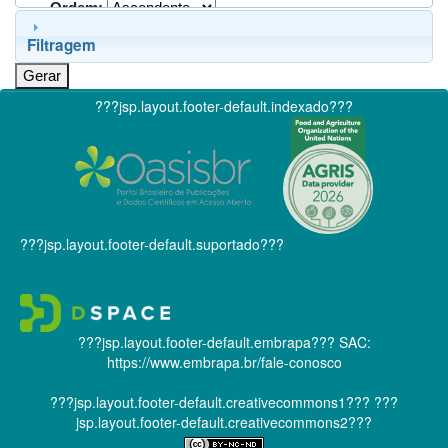
Ordem:
Filtragem
???jsp.layout.footer-default.indexado???
???jsp.layout.footer-default.suportado???
???jsp.layout.footer-default.embrapa???
SAC:
https://www.embrapa.br/fale-conosco
???jsp.layout.footer-default.creativecommons1???
???
jsp.layout.footer-default.creativecommons2???