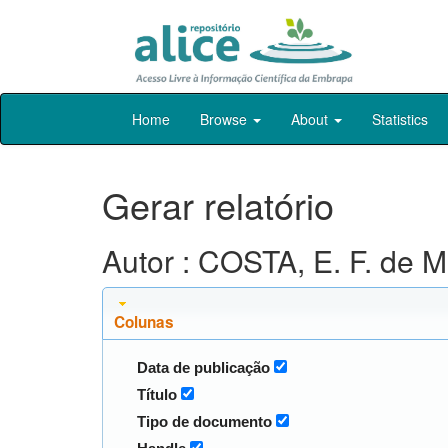
Skip
Home
Browse
About
Statistics
navigation
Gerar relatório
Autor : COSTA, E. F. de M
Colunas
Data de publicação
Título
Tipo de documento