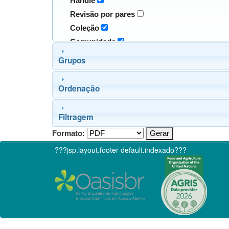
Handle
Revisão por pares
Coleção
Comunidade
Grupos
Ordenação
Filtragem
Formato:
???jsp.layout.footer-default.indexado???