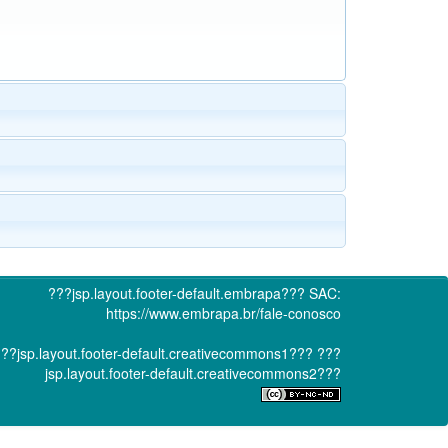
???jsp.layout.footer-default.embrapa???
SAC:
https://www.embrapa.br/fale-conosco
??jsp.layout.footer-default.creativecommons1???
???
jsp.layout.footer-default.creativecommons2???