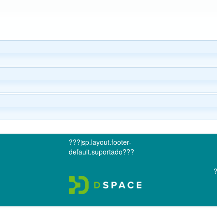
???jsp.layout.footer-
default.suportado???
?