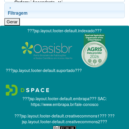
Ordem:
Filtragem
???jsp.layout.footer-default.indexado???
???jsp.layout.footer-default.suportado???
???jsp.layout.footer-default.embrapa???
SAC:
https://www.embrapa.br/fale-conosco
???jsp.layout.footer-default.creativecommons1???
???
jsp.layout.footer-default.creativecommons2???