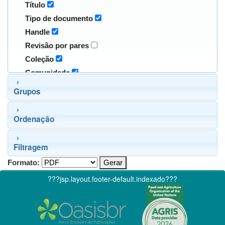
Título
Tipo de documento
Handle
Revisão por pares
Coleção
Comunidade
Grupos
Ordenação
Filtragem
Formato:
???jsp.layout.footer-default.indexado???