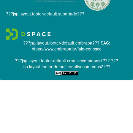
???jsp.layout.footer-default.suportado???
???jsp.layout.footer-default.embrapa???
SAC:
https://www.embrapa.br/fale-conosco
???jsp.layout.footer-default.creativecommons1???
???
jsp.layout.footer-default.creativecommons2???