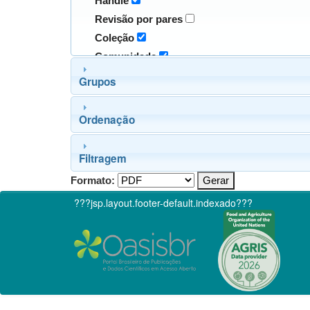
Handle
Revisão por pares
Coleção
Comunidade
Grupos
Ordenação
Filtragem
Formato:
???jsp.layout.footer-default.indexado???