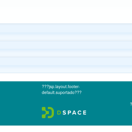
???jsp.layout.footer-
default.suportado???
?