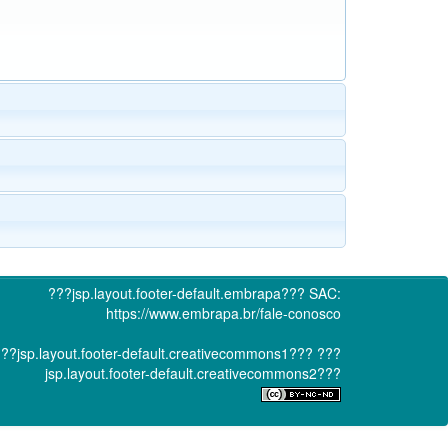
???jsp.layout.footer-default.embrapa???
SAC:
https://www.embrapa.br/fale-conosco
??jsp.layout.footer-default.creativecommons1???
???
jsp.layout.footer-default.creativecommons2???