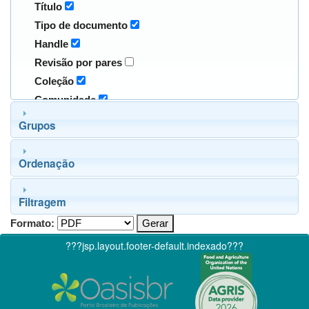
Título
Tipo de documento
Handle
Revisão por pares
Coleção
Comunidade
Grupos
Ordenação
Filtragem
Formato:
???jsp.layout.footer-default.indexado???