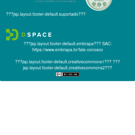
???jsp.layout.footer-default.suportado???
???jsp.layout.footer-default.embrapa???
SAC:
https://www.embrapa.br/fale-conosco
???jsp.layout.footer-default.creativecommons1???
???
jsp.layout.footer-default.creativecommons2???