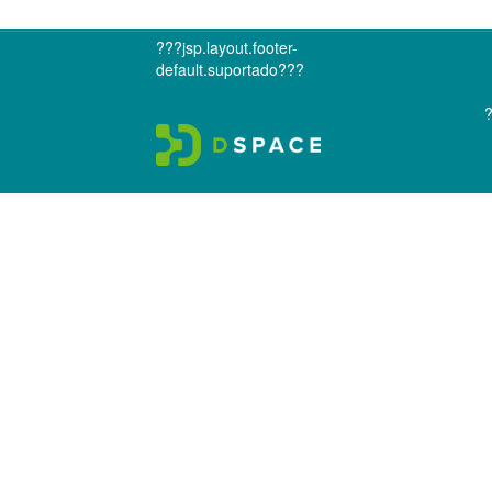
???jsp.layout.footer-
default.suportado???
?