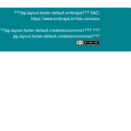
???jsp.layout.footer-default.embrapa???
SAC:
https://www.embrapa.br/fale-conosco
??jsp.layout.footer-default.creativecommons1???
???
jsp.layout.footer-default.creativecommons2???