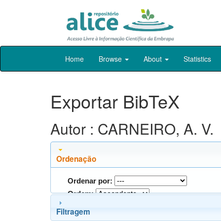
Skip
Home
Browse
About
Statistics
navigation
Exportar BibTeX
Autor : CARNEIRO, A. V.
Ordenação
Ordenar por:
Ordem:
Filtragem