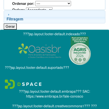
Ordenar por:
Ordem:
Filtragem
???jsp.layout.footer-default.indexado???
???jsp.layout.footer-default.suportado???
???jsp.layout.footer-default.embrapa???
SAC:
https://www.embrapa.br/fale-conosco
???jsp.layout.footer-default.creativecommons1???
???