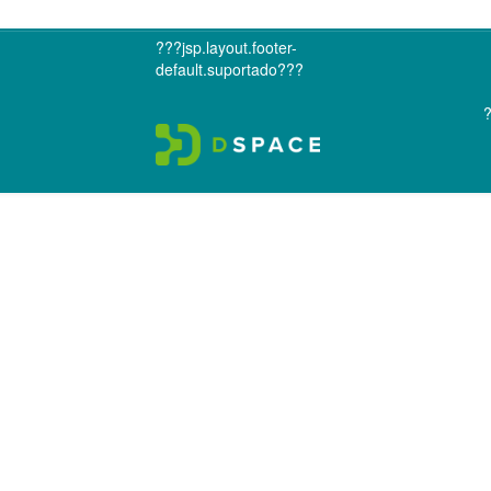
???jsp.layout.footer-
default.suportado???
?