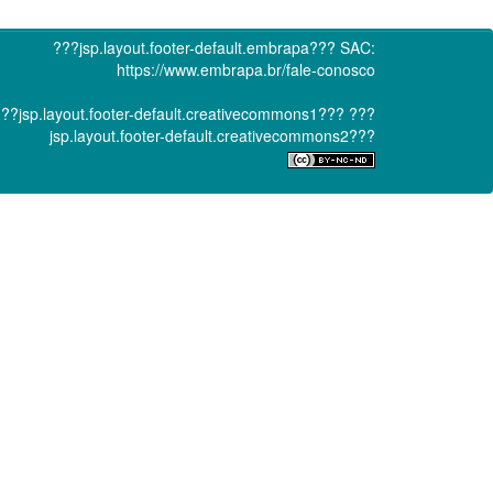
???jsp.layout.footer-default.embrapa???
SAC:
https://www.embrapa.br/fale-conosco
??jsp.layout.footer-default.creativecommons1???
???
jsp.layout.footer-default.creativecommons2???