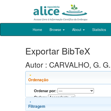
Skip
Home
Browse
About
Statistics
navigation
Exportar BibTeX
Autor : CARVALHO, G. G. 
Ordenação
Ordenar por:
Ordem:
Filtragem