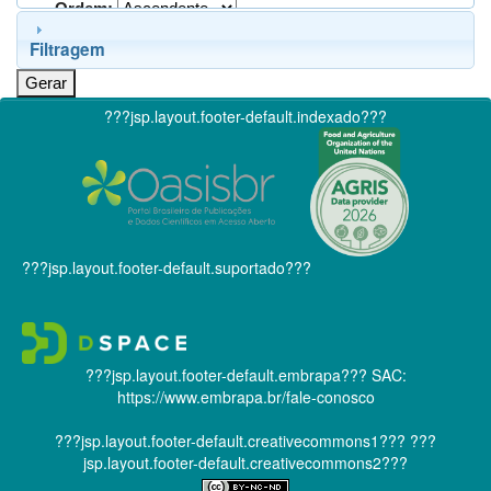
Ordem:
Filtragem
???jsp.layout.footer-default.indexado???
???jsp.layout.footer-default.suportado???
???jsp.layout.footer-default.embrapa???
SAC:
https://www.embrapa.br/fale-conosco
???jsp.layout.footer-default.creativecommons1???
???
jsp.layout.footer-default.creativecommons2???