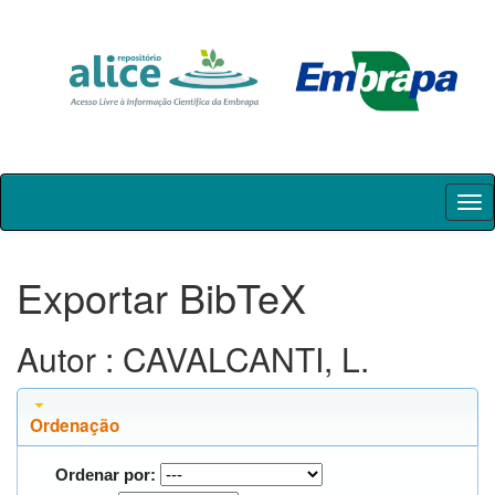
Skip
navigation
Exportar BibTeX
Autor : CAVALCANTI, L.
Ordenação
Ordenar por: