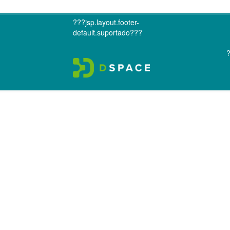
???jsp.layout.footer-
default.suportado???
?