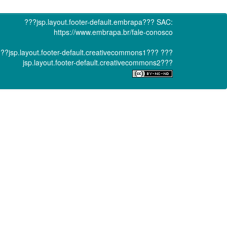
???jsp.layout.footer-default.embrapa???
SAC:
https://www.embrapa.br/fale-conosco
??jsp.layout.footer-default.creativecommons1???
???
jsp.layout.footer-default.creativecommons2???