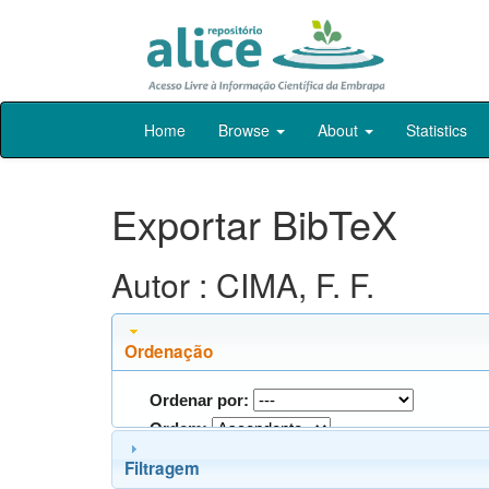
Skip
Home
Browse
About
Statistics
navigation
Exportar BibTeX
Autor : CIMA, F. F.
Ordenação
Ordenar por:
Ordem:
Filtragem