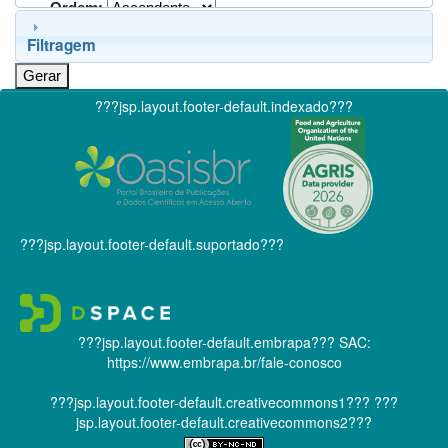
Ordem:
Filtragem
???jsp.layout.footer-default.indexado???
???jsp.layout.footer-default.suportado???
???jsp.layout.footer-default.embrapa???
SAC:
https://www.embrapa.br/fale-conosco
???jsp.layout.footer-default.creativecommons1???
???
jsp.layout.footer-default.creativecommons2???