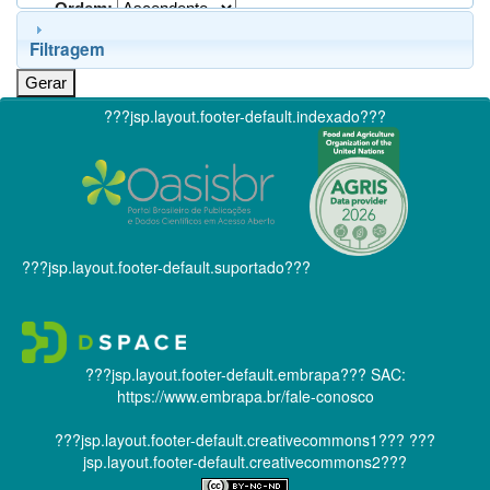
Ordem:
Filtragem
???jsp.layout.footer-default.indexado???
???jsp.layout.footer-default.suportado???
???jsp.layout.footer-default.embrapa???
SAC:
https://www.embrapa.br/fale-conosco
???jsp.layout.footer-default.creativecommons1???
???
jsp.layout.footer-default.creativecommons2???