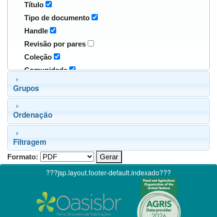
Título
Tipo de documento
Handle
Revisão por pares
Coleção
Comunidade
Grupos
Ordenação
Filtragem
Formato:
???jsp.layout.footer-default.indexado???