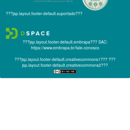
???jsp.layout.footer-default.suportado???
???jsp.layout.footer-default.embrapa???
SAC:
https://www.embrapa.br/fale-conosco
???jsp.layout.footer-default.creativecommons1???
???
jsp.layout.footer-default.creativecommons2???