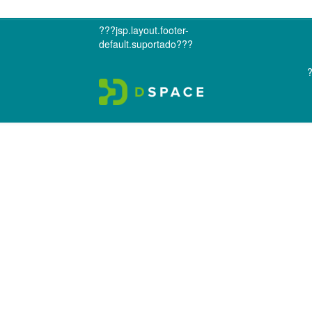
???jsp.layout.footer-
default.suportado???
?