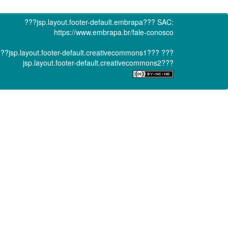
???jsp.layout.footer-default.embrapa???
SAC:
https://www.embrapa.br/fale-conosco
??jsp.layout.footer-default.creativecommons1???
???
jsp.layout.footer-default.creativecommons2???