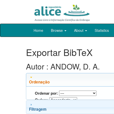
Skip
Home
Browse
About
Statistics
navigation
Exportar BibTeX
Autor : ANDOW, D. A.
Ordenação
Ordenar por:
Ordem:
Filtragem