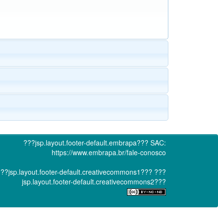
???jsp.layout.footer-default.embrapa???
SAC:
https://www.embrapa.br/fale-conosco
??jsp.layout.footer-default.creativecommons1???
???
jsp.layout.footer-default.creativecommons2???