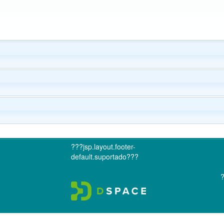
???jsp.layout.footer-
default.suportado???
?