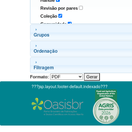
Handle
Revisão por pares
Coleção
Comunidade
Grupos
Ordenação
Filtragem
Formato:
???jsp.layout.footer-default.indexado???