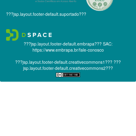
???jsp.layout.footer-default.suportado???
???jsp.layout.footer-default.embrapa???
SAC:
https://www.embrapa.br/fale-conosco
???jsp.layout.footer-default.creativecommons1???
???
jsp.layout.footer-default.creativecommons2???