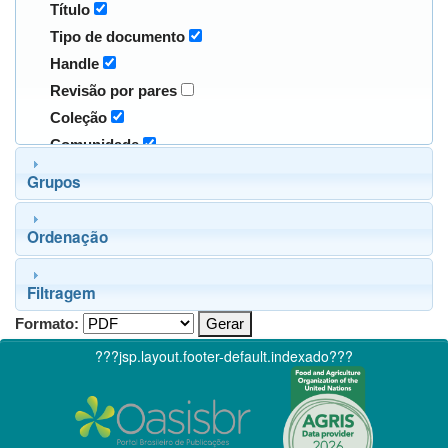
Título
Tipo de documento
Handle
Revisão por pares
Coleção
Comunidade
Grupos
Ordenação
Filtragem
Formato:
???jsp.layout.footer-default.indexado???