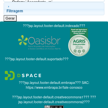
Ordem:
Filtragem
???jsp.layout.footer-default.indexado???
???jsp.layout.footer-default.suportado???
???jsp.layout.footer-default.embrapa???
SAC:
https://www.embrapa.br/fale-conosco
???jsp.layout.footer-default.creativecommons1???
???
jsp.layout.footer-default.creativecommons2???