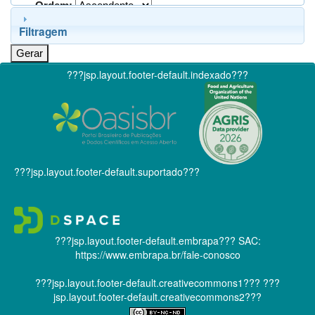
Ordem:
Filtragem
???jsp.layout.footer-default.indexado???
???jsp.layout.footer-default.suportado???
???jsp.layout.footer-default.embrapa???
SAC:
https://www.embrapa.br/fale-conosco
???jsp.layout.footer-default.creativecommons1???
???
jsp.layout.footer-default.creativecommons2???