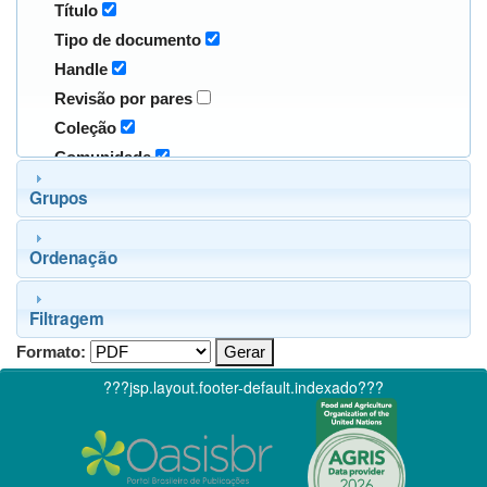
Título
Tipo de documento
Handle
Revisão por pares
Coleção
Comunidade
Grupos
Ordenação
Filtragem
Formato:
???jsp.layout.footer-default.indexado???