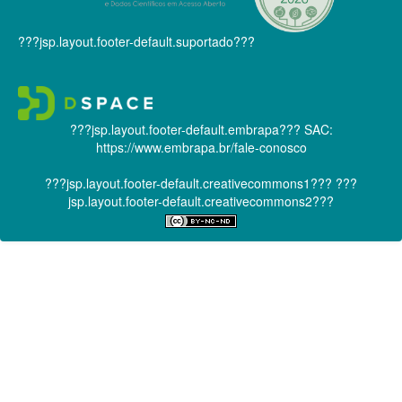
???jsp.layout.footer-default.suportado???
???jsp.layout.footer-default.embrapa???
SAC:
https://www.embrapa.br/fale-conosco
???jsp.layout.footer-default.creativecommons1???
???
jsp.layout.footer-default.creativecommons2???