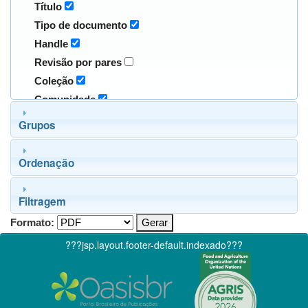
Título
Tipo de documento
Handle
Revisão por pares
Coleção
Comunidade
Grupos
Ordenação
Filtragem
Formato:
???jsp.layout.footer-default.indexado???