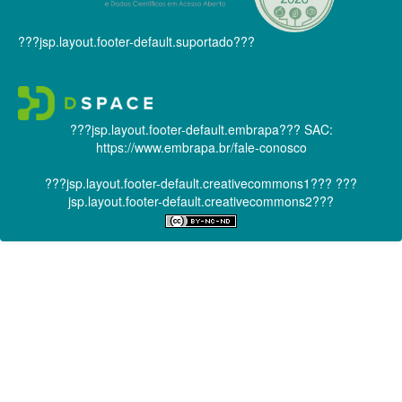
???jsp.layout.footer-default.suportado???
???jsp.layout.footer-default.embrapa???
SAC:
https://www.embrapa.br/fale-conosco
???jsp.layout.footer-default.creativecommons1???
???
jsp.layout.footer-default.creativecommons2???