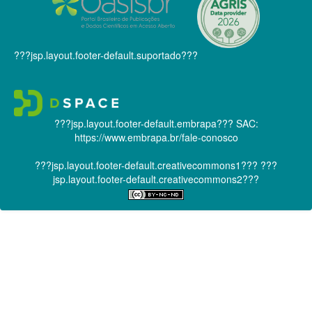
???jsp.layout.footer-default.suportado???
???jsp.layout.footer-default.embrapa???
SAC:
https://www.embrapa.br/fale-conosco
???jsp.layout.footer-default.creativecommons1???
???
jsp.layout.footer-default.creativecommons2???