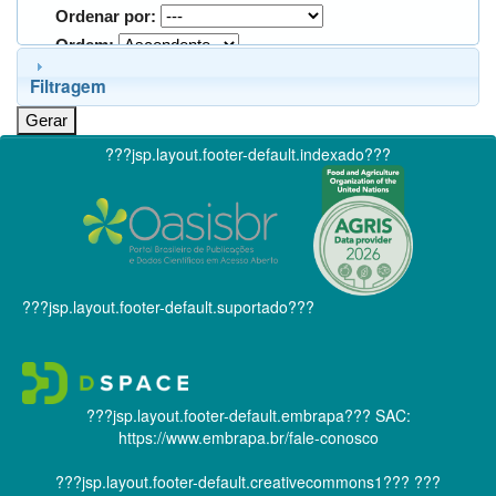
Ordenar por:
Ordem:
Filtragem
???jsp.layout.footer-default.indexado???
???jsp.layout.footer-default.suportado???
???jsp.layout.footer-default.embrapa???
SAC:
https://www.embrapa.br/fale-conosco
???jsp.layout.footer-default.creativecommons1???
???