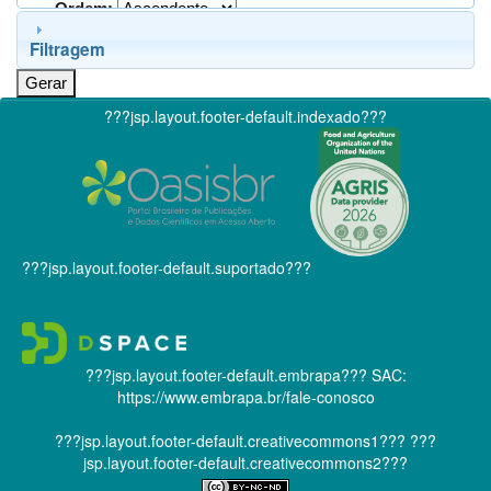
Ordem:
Filtragem
???jsp.layout.footer-default.indexado???
???jsp.layout.footer-default.suportado???
???jsp.layout.footer-default.embrapa???
SAC:
https://www.embrapa.br/fale-conosco
???jsp.layout.footer-default.creativecommons1???
???
jsp.layout.footer-default.creativecommons2???