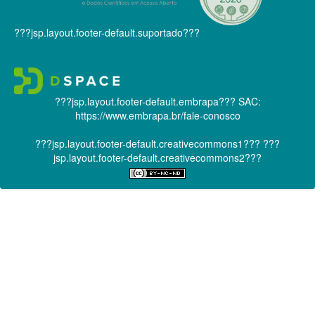
???jsp.layout.footer-default.suportado???
???jsp.layout.footer-default.embrapa???
SAC:
https://www.embrapa.br/fale-conosco
???jsp.layout.footer-default.creativecommons1???
???
jsp.layout.footer-default.creativecommons2???