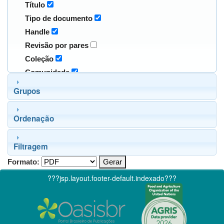
Título
Tipo de documento
Handle
Revisão por pares
Coleção
Comunidade
Grupos
Ordenação
Filtragem
Formato:
???jsp.layout.footer-default.indexado???