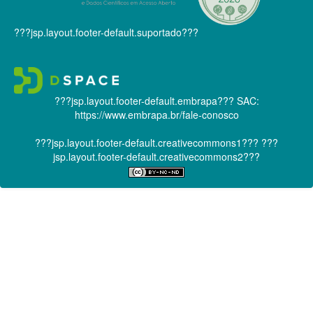
???jsp.layout.footer-default.suportado???
???jsp.layout.footer-default.embrapa???
SAC:
https://www.embrapa.br/fale-conosco
???jsp.layout.footer-default.creativecommons1???
???
jsp.layout.footer-default.creativecommons2???