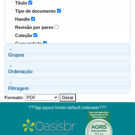
Título
Tipo de documento
Handle
Revisão por pares
Coleção
Comunidade
Grupos
Ordenação
Filtragem
Formato:
???jsp.layout.footer-default.indexado???