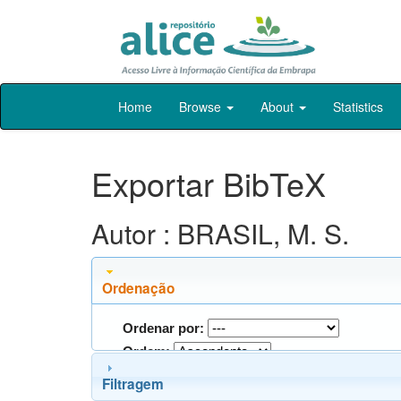
Skip
Home
Browse
About
Statistics
navigation
Exportar BibTeX
Autor : BRASIL, M. S.
Ordenação
Ordenar por:
Ordem:
Filtragem