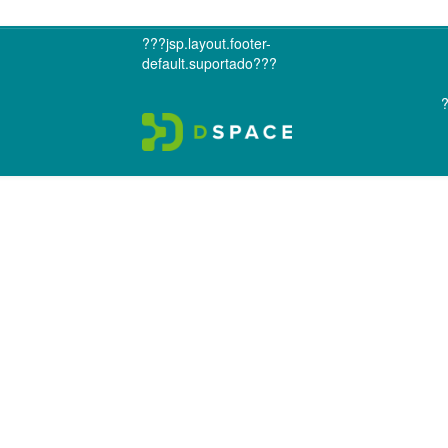
???jsp.layout.footer-
default.suportado???
?