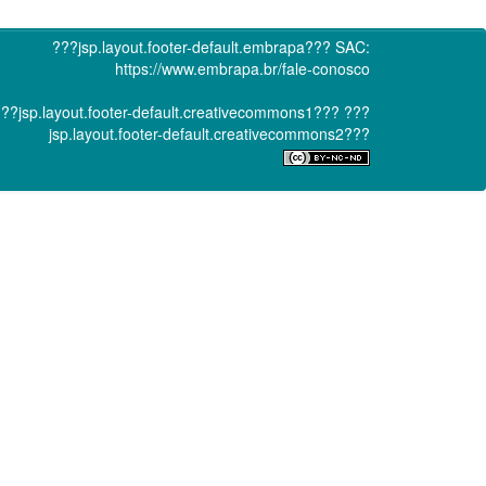
???jsp.layout.footer-default.embrapa???
SAC:
https://www.embrapa.br/fale-conosco
??jsp.layout.footer-default.creativecommons1???
???
jsp.layout.footer-default.creativecommons2???