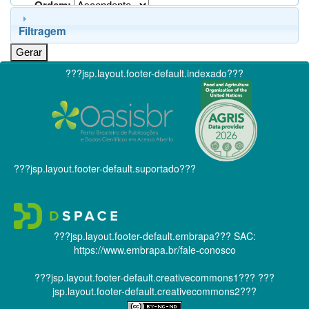
Ordem:
Filtragem
???jsp.layout.footer-default.indexado???
???jsp.layout.footer-default.suportado???
???jsp.layout.footer-default.embrapa???
SAC:
https://www.embrapa.br/fale-conosco
???jsp.layout.footer-default.creativecommons1???
???
jsp.layout.footer-default.creativecommons2???