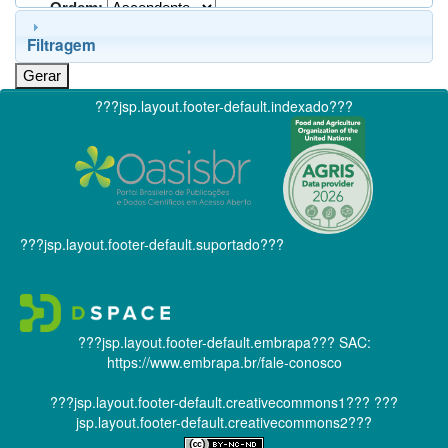
Ordem:
Filtragem
???jsp.layout.footer-default.indexado???
???jsp.layout.footer-default.suportado???
???jsp.layout.footer-default.embrapa???
SAC:
https://www.embrapa.br/fale-conosco
???jsp.layout.footer-default.creativecommons1???
???
jsp.layout.footer-default.creativecommons2???