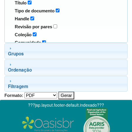
Título
Tipo de documento
Handle
Revisão por pares
Coleção
Comunidade
Grupos
Ordenação
Filtragem
Formato:
???jsp.layout.footer-default.indexado???