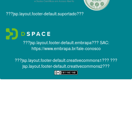
???jsp.layout.footer-default.suportado???
???jsp.layout.footer-default.embrapa???
SAC:
https://www.embrapa.br/fale-conosco
???jsp.layout.footer-default.creativecommons1???
???
jsp.layout.footer-default.creativecommons2???