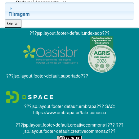
Ordem:
Filtragem
???jsp.layout.footer-default.indexado???
???jsp.layout.footer-default.suportado???
???jsp.layout.footer-default.embrapa???
SAC:
https://www.embrapa.br/fale-conosco
???jsp.layout.footer-default.creativecommons1???
???
jsp.layout.footer-default.creativecommons2???