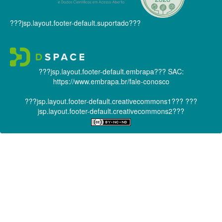
???jsp.layout.footer-default.suportado???
???jsp.layout.footer-default.embrapa???
SAC:
https://www.embrapa.br/fale-conosco
???jsp.layout.footer-default.creativecommons1???
???
jsp.layout.footer-default.creativecommons2???