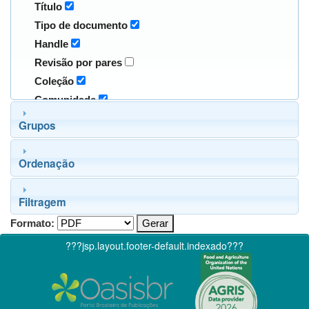
Título
Tipo de documento
Handle
Revisão por pares
Coleção
Comunidade
Grupos
Ordenação
Filtragem
Formato:
???jsp.layout.footer-default.indexado???