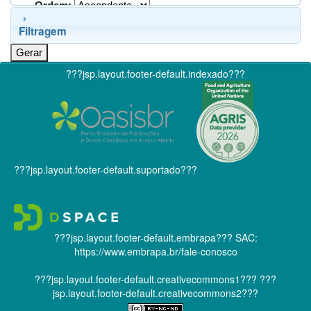
Ordem:
Filtragem
???jsp.layout.footer-default.indexado???
???jsp.layout.footer-default.suportado???
???jsp.layout.footer-default.embrapa???
SAC:
https://www.embrapa.br/fale-conosco
???jsp.layout.footer-default.creativecommons1???
???
jsp.layout.footer-default.creativecommons2???