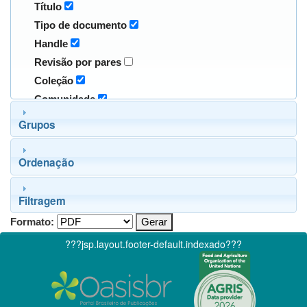
Título
Tipo de documento
Handle
Revisão por pares
Coleção
Comunidade
Grupos
Ordenação
Filtragem
Formato:
???jsp.layout.footer-default.indexado???