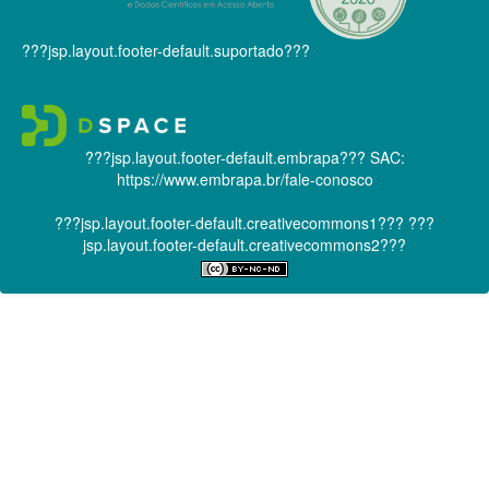
???jsp.layout.footer-default.suportado???
???jsp.layout.footer-default.embrapa???
SAC:
https://www.embrapa.br/fale-conosco
???jsp.layout.footer-default.creativecommons1???
???
jsp.layout.footer-default.creativecommons2???